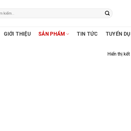
GIỚI THIỆU
SẢN PHẨM
TIN TỨC
TUYỂN D
Hiển thị kế