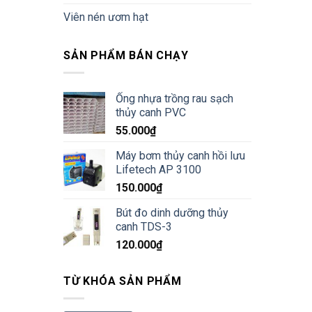
Viên nén ươm hạt
SẢN PHẨM BÁN CHẠY
Ống nhựa trồng rau sạch
thủy canh PVC
55.000
₫
Máy bơm thủy canh hồi lưu
Lifetech AP 3100
150.000
₫
Bút đo dinh dưỡng thủy
canh TDS-3
120.000
₫
TỪ KHÓA SẢN PHẨM