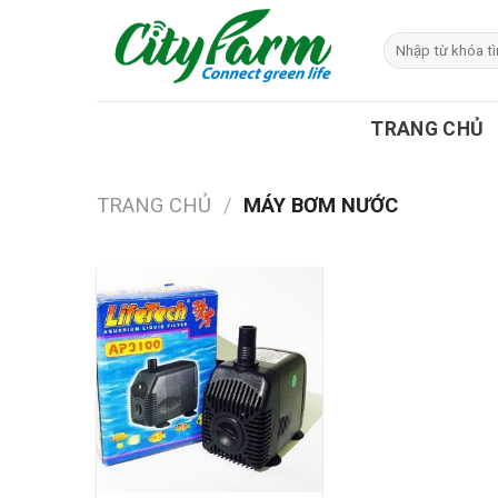
Skip
to
Tìm
kiếm:
content
TRANG CHỦ
TRANG CHỦ
/
MÁY BƠM NƯỚC