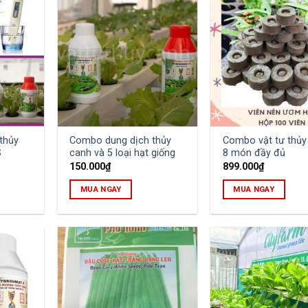
thủy
Combo dung dịch thủy
Combo vật tư thủy
S
canh và 5 loại hạt giống
8 món đầy đủ
150.000
₫
899.000
₫
MUA NGAY
MUA NGAY