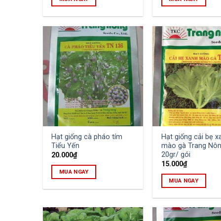
Hạt giống cà pháo tím
Hạt giống cải bẹ x
Tiểu Yến
mào gà Trang Nô
20gr/ gói
20.000
₫
15.000
₫
MUA NGAY
MUA NGAY