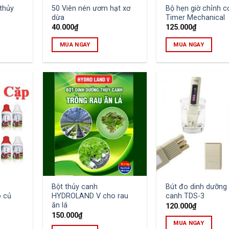
thủy
50 Viên nén ươm hạt xơ
Bộ hẹn giờ chỉnh c
dừa
Timer Mechanical
40.000
₫
125.000
₫
MUA NGAY
MUA NGAY
Bột thủy canh
Bút đo dinh dưỡng 
 củ
HYDROLAND V cho rau
canh TDS-3
ăn lá
120.000
₫
150.000
₫
MUA NGAY