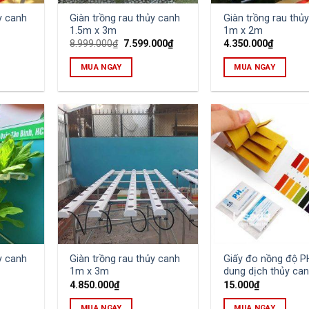
y canh
Giàn trồng rau thủy canh
Giàn trồng rau thủ
1.5m x 3m
1m x 2m
Original
Current
8.999.000
₫
7.599.000
₫
4.350.000
₫
price
price
was:
is:
MUA NGAY
MUA NGAY
8.999.000₫.
7.599.000₫.
y canh
Giàn trồng rau thủy canh
Giấy đo nồng độ P
1m x 3m
dung dịch thủy ca
4.850.000
₫
15.000
₫
MUA NGAY
MUA NGAY