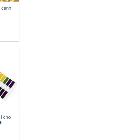
y canh
H cho
nh