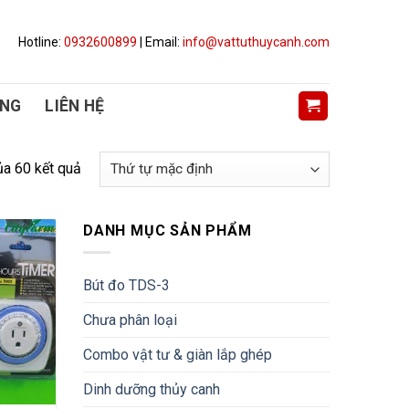
Hotline:
0932600899
| Email:
info@vattuthuycanh.com
ỤNG
LIÊN HỆ
ủa 60 kết quả
DANH MỤC SẢN PHẨM
Bút đo TDS-3
Chưa phân loại
Combo vật tư & giàn lắp ghép
Dinh dưỡng thủy canh