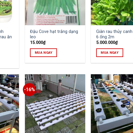
nh
Đậu Cove hạt trắng dạng
Giàn rau thủy canh
rau ăn
leo
6 ống 2m
15.000
₫
5.000.000
₫
MUA NGAY
MUA NGAY
-16%