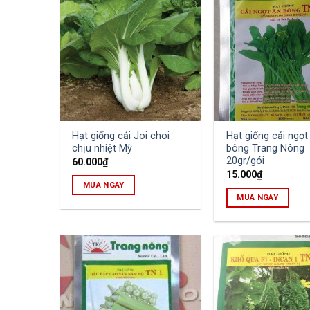
Hạt giống cải Joi choi
Hạt giống cải ngọt
chịu nhiệt Mỹ
bông Trang Nông
20gr/gói
60.000
₫
15.000
₫
MUA NGAY
MUA NGAY