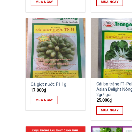
MUA NGAY
MUA NGAY
Cải bẹ trắng F1-Pa
Cà giọt nước F1 1g
Asian Delight Nôn
17.000
₫
2gr/ gói
25.000
₫
MUA NGAY
MUA NGAY