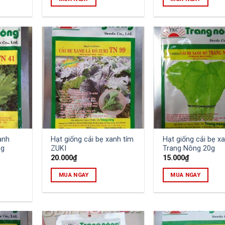
anh
Hạt giống cải bẹ xanh tím
Hạt giống cải bẹ x
ng
ZUKI
Trang Nông 20g
20.000
₫
15.000
₫
MUA NGAY
MUA NGAY