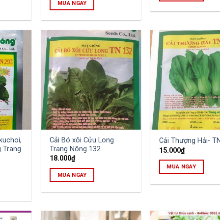
MUA NGAY
kuchoi,
Cải Bó xôi Cửu Long
Cải Thượng Hải- T
g Trang
Trang Nông 132
15.000
₫
18.000
₫
MUA NGAY
MUA NGAY