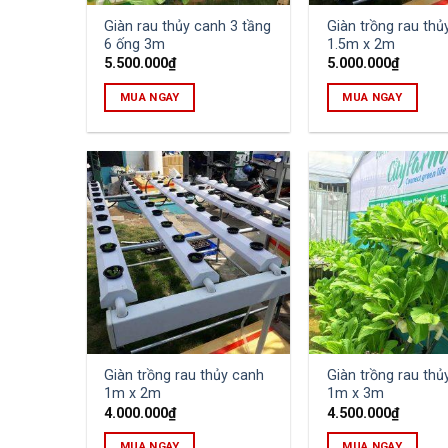
Giàn rau thủy canh 3 tầng
Giàn trồng rau thủ
6 ống 3m
1.5m x 2m
5.500.000
₫
5.000.000
₫
MUA NGAY
MUA NGAY
Giàn trồng rau thủy canh
Giàn trồng rau thủ
1m x 2m
1m x 3m
4.000.000
₫
4.500.000
₫
MUA NGAY
MUA NGAY