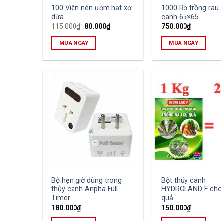
100 Viên nén ươm hạt xơ
1000 Rọ trồng rau 
dừa
canh 65×65
Original
Current
115.000
₫
80.000
₫
750.000
₫
price
price
was:
is:
MUA NGAY
MUA NGAY
115.000₫.
80.000₫.
Bộ hẹn giờ dùng trong
Bột thủy canh
thủy canh Anpha Full
HYDROLAND F cho
Timer
quả
180.000
₫
150.000
₫