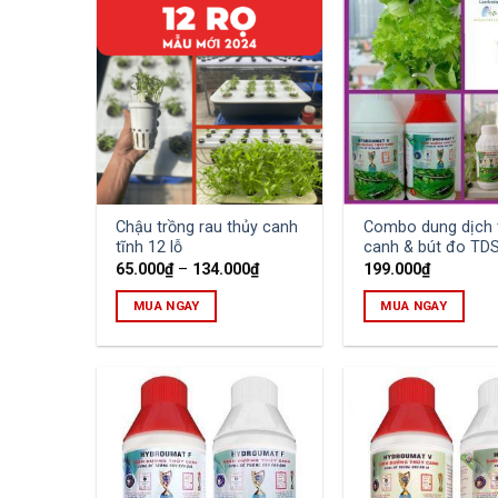
Chậu trồng rau thủy canh
Combo dung dịch 
tĩnh 12 lỗ
canh & bút đo TD
65.000
₫
–
134.000
₫
199.000
₫
MUA NGAY
MUA NGAY