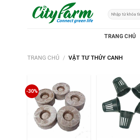
Skip
to
Tìm
kiếm:
content
TRANG CHỦ
TRANG CHỦ
/
VẬT TƯ THỦY CANH
-30%