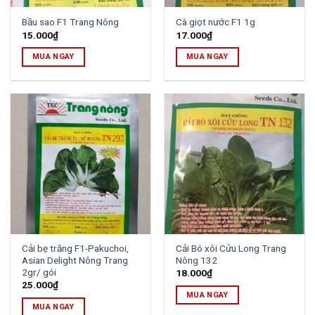
Bầu sao F1 Trang Nông
Cà giọt nước F1 1g
15.000
₫
17.000
₫
MUA NGAY
MUA NGAY
Cải bẹ trắng F1-Pakuchoi,
Cải Bó xôi Cửu Long Trang
Asian Delight Nông Trang
Nông 132
2gr/ gói
18.000
₫
25.000
₫
MUA NGAY
MUA NGAY