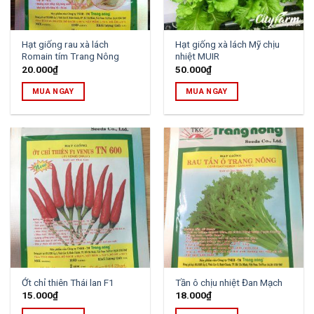
Hạt giống rau xà lách
Hạt giống xà lách Mỹ chịu
Romain tím Trang Nông
nhiệt MUIR
20.000
₫
50.000
₫
MUA NGAY
MUA NGAY
Ớt chỉ thiên Thái lan F1
Tần ô chịu nhiệt Đan Mạch
15.000
₫
18.000
₫