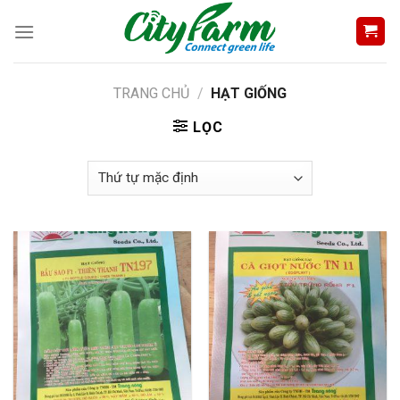
Skip
to
content
TRANG CHỦ
/
HẠT GIỐNG
LỌC