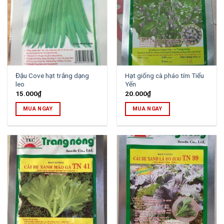
Đậu Cove hạt trắng dạng
Hạt giống cà pháo tím Tiểu
leo
Yến
15.000
₫
20.000
₫
MUA NGAY
MUA NGAY