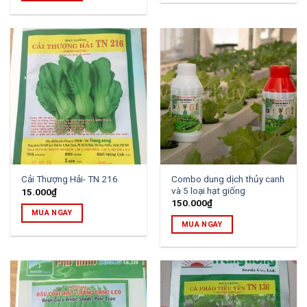
Combo dung dịch thủy canh
Cải Thượng Hải- TN 216
và 5 loại hạt giống
15.000
₫
150.000
₫
MUA NGAY
MUA NGAY