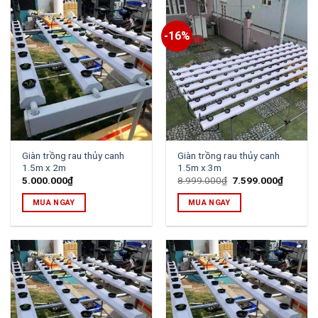
-16%
Giàn trồng rau thủy canh
Giàn trồng rau thủy canh
1.5m x 2m
1.5m x 3m
Original
Current
5.000.000
₫
8.999.000
₫
7.599.000
₫
price
price
was:
is:
MUA NGAY
MUA NGAY
8.999.000₫.
7.599.0