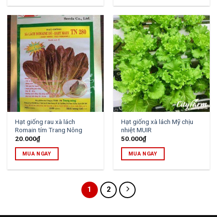
Hạt giống rau xà lách
Hạt giống xà lách Mỹ chịu
Romain tím Trang Nông
nhiệt MUIR
20.000
₫
50.000
₫
MUA NGAY
MUA NGAY
1
2