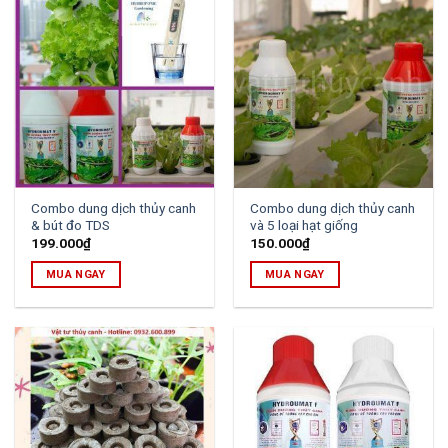
Combo dung dịch thủy canh
Combo dung dịch thủy canh
& bút đo TDS
và 5 loại hạt giống
199.000
₫
150.000
₫
MUA NGAY
MUA NGAY