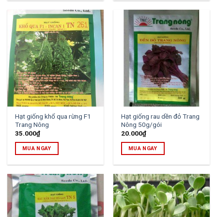
Hạt giống khổ qua rừng F1
Hạt giống rau dền đỏ Trang
Trang Nông
Nông 50g/gói
35.000
₫
20.000
₫
MUA NGAY
MUA NGAY