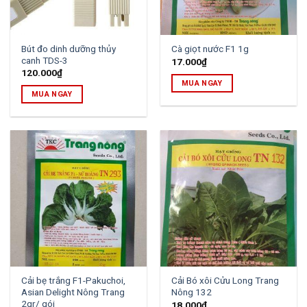
Bút đo dinh dưỡng thủy
Cà giọt nước F1 1g
canh TDS-3
17.000
₫
120.000
₫
MUA NGAY
MUA NGAY
Cải bẹ trắng F1-Pakuchoi,
Cải Bó xôi Cửu Long Trang
Asian Delight Nông Trang
Nông 132
2gr/ gói
18.000
₫