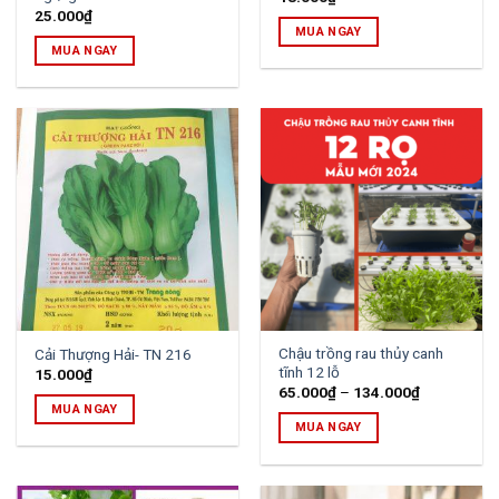
25.000
₫
MUA NGAY
MUA NGAY
Chậu trồng rau thủy canh
Cải Thượng Hải- TN 216
tĩnh 12 lỗ
15.000
₫
65.000
₫
–
134.000
₫
MUA NGAY
MUA NGAY