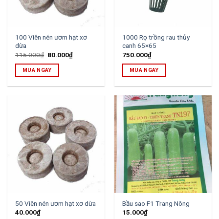
100 Viên nén ươm hạt xơ
1000 Rọ trồng rau thủy
dừa
canh 65×65
Original
Current
115.000
₫
80.000
₫
750.000
₫
price
price
was:
is:
MUA NGAY
MUA NGAY
115.000₫.
80.000₫.
50 Viên nén ươm hạt xơ dừa
Bầu sao F1 Trang Nông
40.000
₫
15.000
₫