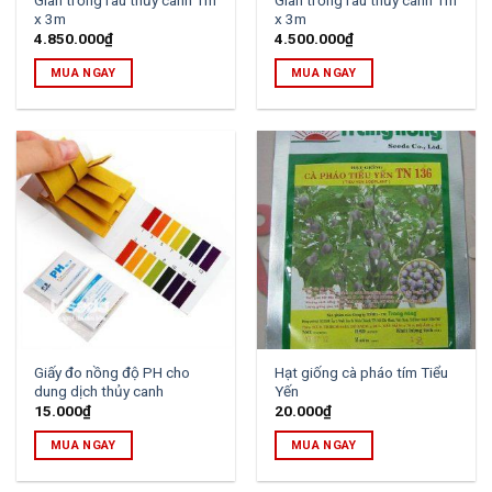
x 3m
x 3m
4.850.000
₫
4.500.000
₫
MUA NGAY
MUA NGAY
Giấy đo nồng độ PH cho
Hạt giống cà pháo tím Tiểu
dung dịch thủy canh
Yến
15.000
₫
20.000
₫
MUA NGAY
MUA NGAY