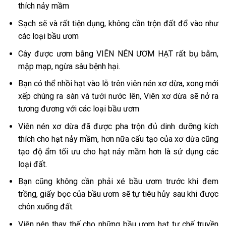
thích nảy mầm
Sạch sẽ và rất tiện dụng, không cần trộn đất đổ vào như
các loại bầu ươm
Cây được ươm bằng VIÊN NÉN ƯƠM HẠT rất bụ bẫm,
mập mạp, ngừa sâu bệnh hại.
Bạn có thể nhồi hạt vào lỗ trên viên nén xơ dừa, xong mới
xếp chúng ra sàn và tưới nước lên, Viên xơ dừa sẽ nở ra
tương đương với các loại bầu ươm
Viên nén xơ dừa đã được pha trộn đủ dinh dưỡng kích
thích cho hạt nảy mầm, hơn nữa cấu tạo của xơ dừa cũng
tạo độ ẩm tối ưu cho hạt nảy mầm hơn là sử dụng các
loại đất.
Bạn cũng không cần phải xé bầu ươm trước khi đem
trồng, giấy bọc của bầu ươm sẽ tự tiêu hủy sau khi được
chôn xuống đất.
Viên nén thay thế cho những bầu ươm hạt tự chế truyền