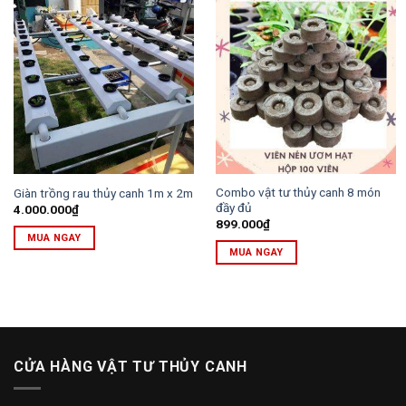
Combo vật tư thủy canh 8 món
Giàn trồng rau thủy canh 1m x 2m
đầy đủ
4.000.000
₫
899.000
₫
MUA NGAY
MUA NGAY
CỬA HÀNG VẬT TƯ THỦY CANH