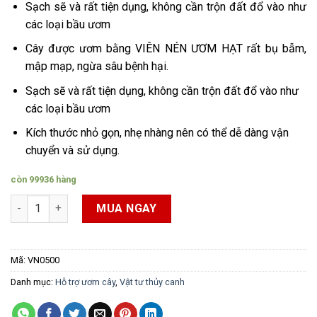
Sạch sẽ và rất tiện dụng, không cần trộn đất đổ vào như
các loại bầu ươm
Cây được ươm bằng VIÊN NÉN ƯƠM HẠT rất bụ bẫm,
mập mạp, ngừa sâu bệnh hại.
Sạch sẽ và rất tiện dụng, không cần trộn đất đổ vào như
các loại bầu ươm
Kích thước nhỏ gọn, nhẹ nhàng nên có thể dễ dàng vận
chuyển và sử dụng.
còn 99936 hàng
50 Viên nén ươm hạt xơ dừa số lượng
MUA NGAY
Mã:
VN0500
Danh mục:
Hỗ trợ ươm cây
,
Vật tư thủy canh