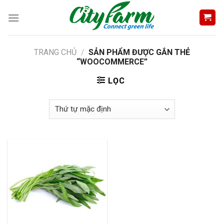
Skip
to
content
TRANG CHỦ
/
SẢN PHẨM ĐƯỢC GẮN THẺ
“WOOCOMMERCE”
LỌC