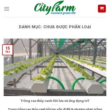
Skip
to
content
DANH MỤC:
CHƯA ĐƯỢC PHÂN LOẠI
15
Th1
Trồng rau thủy canh hồi lưu và ứng dụng IoT
Trong trồng rau thủy canh hồi lưu vốn dĩ đã là phương pháp trồng