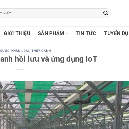
GIỚI THIỆU
SẢN PHẨM
TIN TỨC
TUYỂN D
 ĐƯỢC PHÂN LOẠI
,
THỦY CANH
canh hồi lưu và ứng dụng IoT