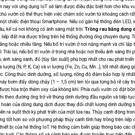
iện nay với ứng dụng IoT sẽ làm được điều đặc biệt hơn cho khu v
chủ vườn có thể thực hiện việc chăm sóc vườn từ khoảng cách rất
một chiếc điện thoại Smartphone. Nếu có gắn hệ thống đèn LED, 
âu, kể cả nơi không có ánh sáng mặt trời.
Trồng rau bằng dung 
 liếp đất mà được trồng trên hệ thống đường ống chuyên dụng. T
tầng hoặc nhiều tầng. Nếu bố trí vườn ở nơi nắng mạnh và chỉ lắp 
 Trái lại, nếu bố trí vườn ở trong nhà hoặc nơi thiếu ánh sáng thì 
nh sáng xanh, đỏ (tùy tần suất) phù hợp nhất cho rau phát triển
lượng (N, P, K, Ca) và vi lượng (Fe, Zn, Cu, Mn…), tốt nhất dùng 
ớc. Công thức dinh dưỡng, số lượng, nồng độ đảm bảo hợp lý nhấ
 máy bơm đẩy dòng chảy (1 – 1,5 cm) len lỏi qua từng bộ rễ cây t
được hòa trộn thêm oxy của không khí. Phía cuối vườn có đặt bồn
hi theo đường ống trở về thùng dinh dưỡng đầu nguồn và tiếp tục
ần hoàn của dòng dung dịch được thay đổi chất lượng dinh dưỡng 
iễn ra suốt thời kỳ phát triển của một lứa rau. Thủy canh động tr
g tốt hơn so với phương pháp thủy canh tĩnh hay trồng trên liếp 
hiết bị của hệ thống IoT. Hệ thống cảm biến giúp thông báo các c
ớc tưới. Các thông số và cảnh báo này được truyền trực tiếp đến