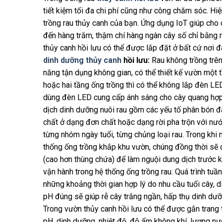
tiết kiệm tối đa chi phí cũng như công chăm sóc. H
trồng rau thủy canh của bạn. Ứng dụng IoT giúp cho 
đến hàng trăm, thậm chí hàng ngàn cây số chỉ bằng 
thủy canh hồi lưu có thể được lắp đặt ở bất cứ nơi đ
dinh dưỡng thủy canh
hồi lưu:
Rau không trồng trên
năng tận dụng không gian, có thể thiết kế vườn một 
hoặc hai tầng ống trồng thì có thể không lắp đèn LED.
dùng đèn LED cung cấp ánh sáng cho cây quang hợp; á
dịch dinh dưỡng nuôi rau gồm các yếu tố phân bón đa 
chất ở dạng đơn chất hoặc dạng rời pha trộn với nư
từng nhóm ngày tuổi, từng chủng loại rau. Trong khi
thống ống trồng khắp khu vườn, chúng đồng thời sẽ 
(cao hơn thùng chứa) để làm nguội dung dịch trước k
vận hành trong hệ thống ống trồng rau. Quá trình tu
những khoảng thời gian hợp lý do nhu cầu tuổi cây, d
pH đúng sẽ giúp rễ cây trắng ngần, hấp thụ dinh dưỡn
Trong vườn thủy canh hồi lưu có thể được gắn trang t
pH, dinh dưỡng, nhiệt độ, độ ẩm không khí, lượng nư