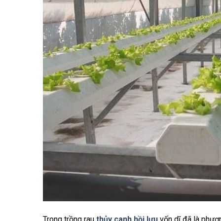
Trong trồng rau
thủy canh hồi lưu
vốn dĩ đã là phươn