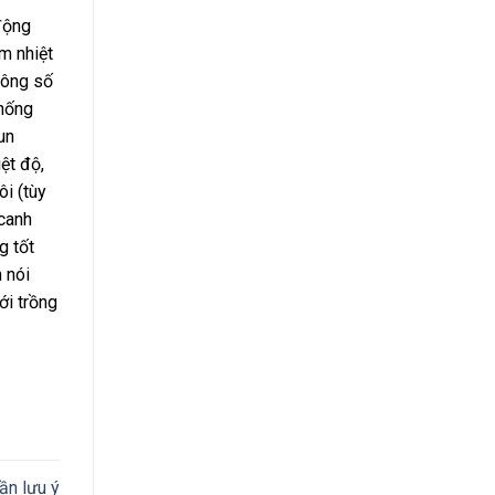
động
m nhiệt
hông số
thống
un
ệt độ,
ôi (tùy
 canh
g tốt
 nói
ới trồng
ần lưu ý