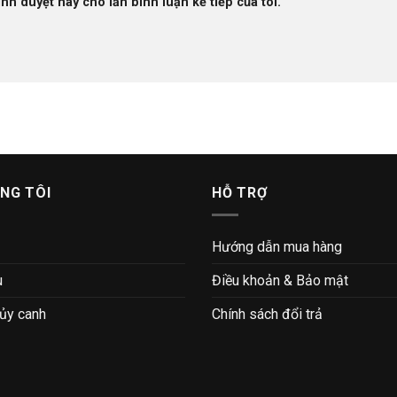
ình duyệt này cho lần bình luận kế tiếp của tôi.
NG TÔI
HỖ TRỢ
Hướng dẫn mua hàng
u
Điều khoản & Bảo mật
hủy canh
Chính sách đổi trả