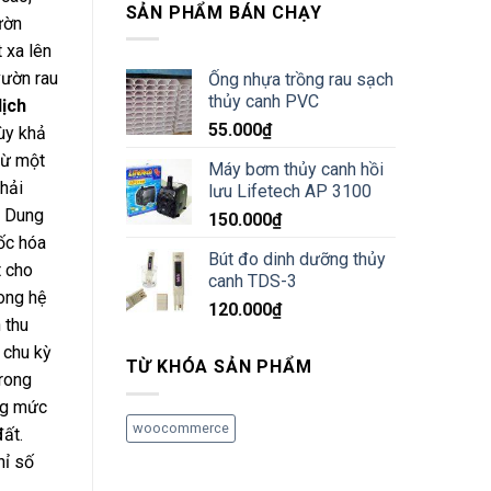
SẢN PHẨM BÁN CHẠY
ườn
 xa lên
vườn rau
Ống nhựa trồng rau sạch
thủy canh PVC
dịch
55.000
₫
ùy khả
từ một
Máy bơm thủy canh hồi
phải
lưu Lifetech AP 3100
. Dung
150.000
₫
gốc hóa
Bút đo dinh dưỡng thủy
t cho
canh TDS-3
rong hệ
120.000
₫
 thu
 chu kỳ
TỪ KHÓA SẢN PHẨM
trong
ong mức
woocommerce
đất.
hỉ số