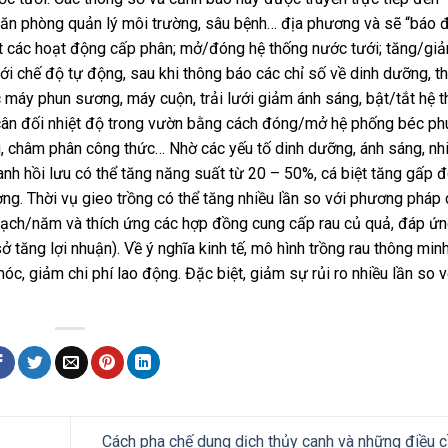
văn phòng quản lý môi trường, sâu bệnh… địa phương và sẽ “báo 
tiết các hoạt động cấp phân; mở/đóng hệ thống nước tưới; tăng/giả
ới chế độ tự động, sau khi thông báo các chỉ số về dinh dưỡng, t
 máy phun sương, máy cuộn, trải lưới giảm ánh sáng, bật/tắt hệ 
cân đối nhiệt độ trong vườn bằng cách đóng/mở hệ phống béc ph
, châm phân công thức… Nhờ các yếu tố dinh dưỡng, ánh sáng, nhi
nh hồi lưu có thể tăng năng suất từ 20 – 50%, cá biệt tăng gấp đ
ng. Thời vụ gieo trồng có thể tăng nhiều lần so với phương pháp
hoạch/năm và thích ứng các hợp đồng cung cấp rau củ quả, đáp ứn
 tăng lợi nhuận). Về ý nghĩa kinh tế, mô hình trồng rau thông minh
óc, giảm chi phí lao động. Đặc biệt, giảm sự rủi ro nhiều lần so v
Cách pha chế dung dịch thủy canh và những điều c