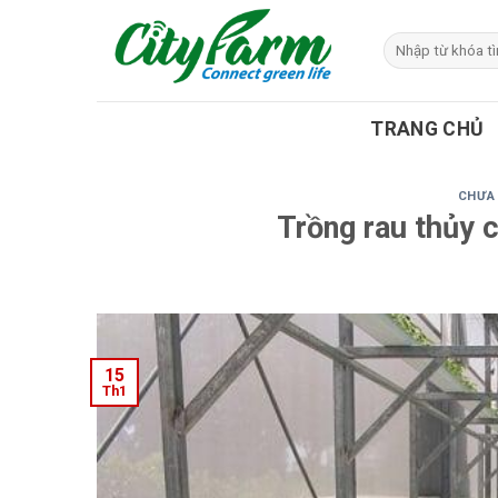
Skip
to
Tìm
kiếm:
content
TRANG CHỦ
CHƯA
Trồng rau thủy 
15
Th1