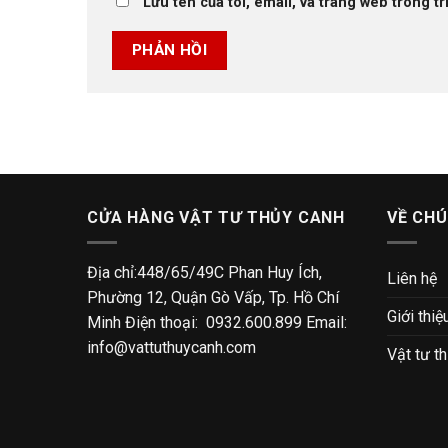
Lưu tên của tôi, email, và trang web trong tr
CỬA HÀNG VẬT TƯ THỦY CANH
VỀ CHÚ
Địa chỉ:448/65/49C Phan Huy Ích,
Liên hệ
Phường 12, Quận Gò Vấp, Tp. Hồ Chí
Giới thiệ
Minh Điện thoại: 0932.600.899 Email:
info@vattuthuycanh.com
Vật tư t