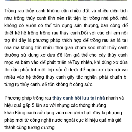
Trồng rau thủy canh không cần nhiều đất và nhiều diện tích
như trồng thủy canh tĩnh nên rất tiện lợi trồng nhà phố, nhà
không có vườn có thể tận dụng sân thượng, ban công để
thiết kế hệ trống trồng rau thủy canh.Đối với các chị em nội
trợ thì đây là phương pháp thích hợp để trồng rau ăn lá tại
nhà mà không tốn nhiều thời gian chăm sóc nhất.Thủy canh
thường sử dụng xơ dừa để làm giá thể cho cây thủy canh
mọc và bám vào để phát triển rễ.Tuy nhiên, khi dùng xơ dừa
thì cần phải lót một lớp sỏi ở dưới để ngăn xơ dừa rơi vãi
nhiều vào hệ thống thủy canh gây tắc nghẽn, phải chuẩn bị
từng rọ thủy canh, sẽ tốn không ít công sức.
Phương pháp trồng rau
thủy canh hồi lưu tại nhà
nhanh và
hiệu quả gấp 5 lần so với nhựng các thông thường
khác.Bằng cách sử dụng viên nén ươm hạt, đây là phương
pháp mới từ công nghệ nước ngoài cực kì hiệu quả mà giá
thành cũng tương đương.