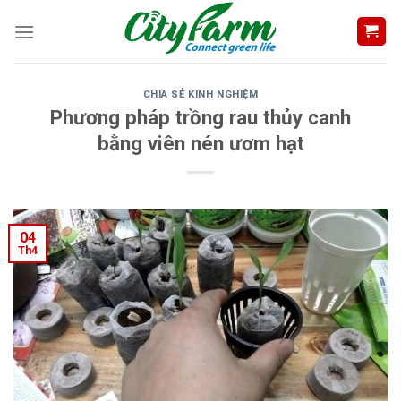
Skip
to
content
CHIA SẺ KINH NGHIỆM
Phương pháp trồng rau thủy canh
bằng viên nén ươm hạt
04
Th4