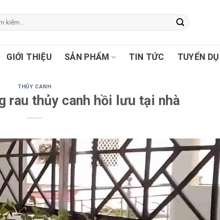
GIỚI THIỆU
SẢN PHẨM
TIN TỨC
TUYỂN D
THỦY CANH
g rau thủy canh hồi lưu tại nhà