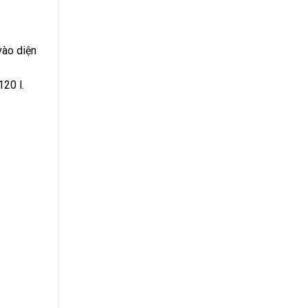
vào diện
20 l.