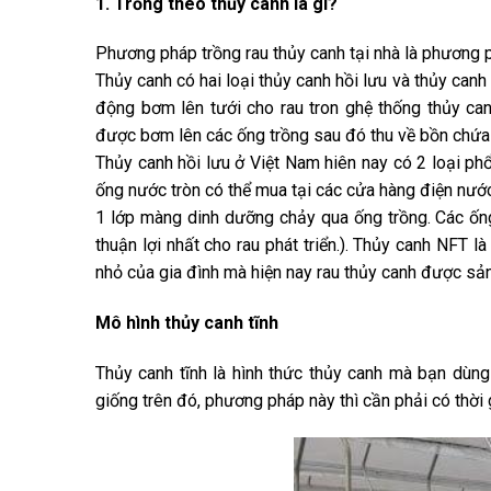
1. Trồng theo thủy canh là gì?
Phương pháp trồng rau thủy canh tại nhà là phương 
Thủy canh có hai loại thủy canh hồi lưu và thủy canh
động bơm lên tưới cho rau tron ghệ thống thủy c
được bơm lên các ống trồng sau đó thu về bồn chứa
Thủy canh hồi lưu ở Việt Nam hiên nay có 2 loại ph
ống nước tròn có thể mua tại các cửa hàng điện nư
1 lớp màng dinh dưỡng chảy qua ống trồng. Các ống
thuận lợi nhất cho rau phát triển.). Thủy canh NFT 
nhỏ của gia đình mà hiện nay rau thủy canh được sả
Mô hình thủy canh tĩnh
Thủy canh tĩnh là hình thức thủy canh mà bạn dùn
giống trên đó, phương pháp này thì cần phải có thời 