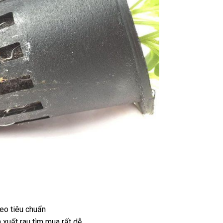
eo tiêu chuẩn
xuất rau tìm mua rất dễ.