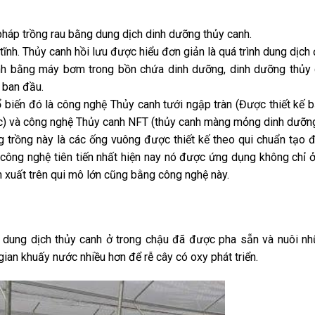
pháp trồng rau bằng dung dịch dinh dưỡng thủy canh.
 tĩnh. Thủy canh hồi lưu được hiểu đơn giản là quá trình dung dịch
anh bằng máy bơm trong bồn chứa dinh dưỡng, dinh dưỡng thủy
 ban đầu.
ổ biến đó là công nghệ Thủy canh tưới ngập tràn (Được thiết kế 
ớc) và công nghệ Thủy canh NFT (thủy canh màng mỏng dinh dưỡng
 trồng này là các ống vuông được thiết kế theo qui chuẩn tạo đ
là công nghệ tiên tiến nhất hiện nay nó được ứng dụng không chỉ 
n xuất trên qui mô lớn cũng bằng công nghệ này.
g dung dịch thủy canh ở trong chậu đã được pha sẵn và nuôi n
gian khuấy nước nhiều hơn để rễ cây có oxy phát triển.