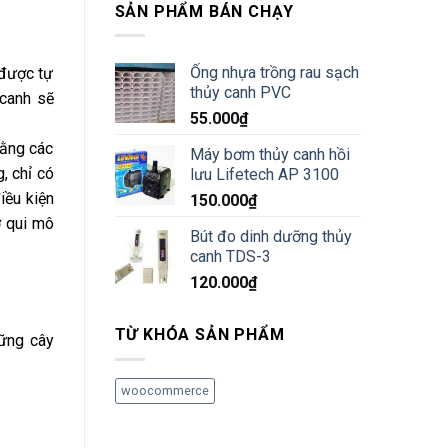
SẢN PHẨM BÁN CHẠY
Ống nhựa trồng rau sạch
 được tự
thủy canh PVC
 canh sẽ
55.000
₫
bằng các
Máy bơm thủy canh hồi
, chỉ có
lưu Lifetech AP 3100
iều kiện
150.000
₫
ở qui mô
Bút đo dinh dưỡng thủy
canh TDS-3
120.000
₫
TỪ KHÓA SẢN PHẨM
hững cây
woocommerce