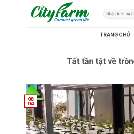
Skip
to
Tìm
kiếm:
content
TRANG CHỦ
Tất tần tật về trồn
08
Th2