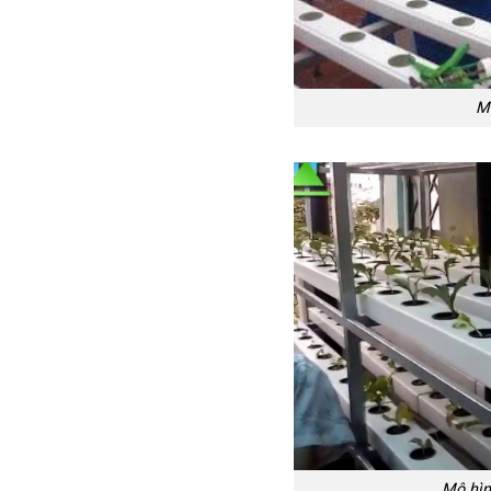
Mô
Mô hìn