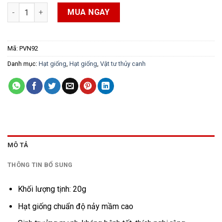
Cải Bó xôi Cửu Long Trang Nông 132 số lượng
MUA NGAY
Mã:
PVN92
Danh mục:
Hạt giống
,
Hạt giống
,
Vật tư thủy canh
MÔ TẢ
THÔNG TIN BỔ SUNG
Khối lượng tịnh: 20g
Hạt giống chuẩn độ nảy mầm cao