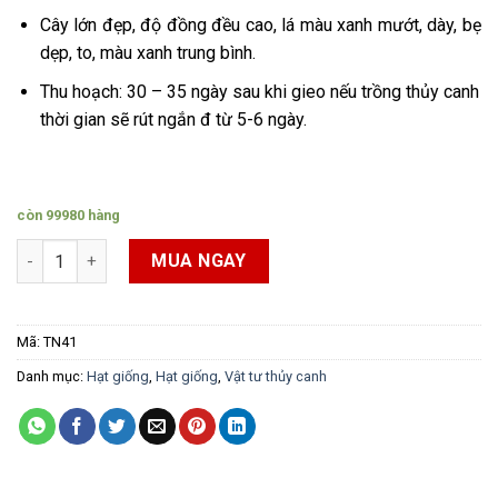
Cây lớn đẹp, độ đồng đều cao, lá màu xanh mướt, dày, bẹ
dẹp, to, màu xanh trung bình.
Thu hoạch: 30 – 35 ngày sau khi gieo nếu trồng thủy canh
thời gian sẽ rút ngắn đ từ 5-6 ngày.
còn 99980 hàng
Hạt giống cải bẹ xanh mào gà Trang Nông 20gr/ gói số lượng
MUA NGAY
Mã:
TN41
Danh mục:
Hạt giống
,
Hạt giống
,
Vật tư thủy canh