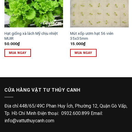
Hạt giống xà lách Mỹ chịu nhiệt
Mút xốp ươm hạt 56 viên
MUIR
35x35mm
50.000
₫
15.000
₫
MUA NGAY
MUA NGAY
CỬA HÀNG VẬT TƯ THỦY CANH
Địa chỉ:448/65/49C Phan Huy Ích, Phường 12, Quận Gò Vấp,
Tp. Hồ Chí Minh Điện thoại: 0932.600.899 Email:
info@vattuthuycanh.com