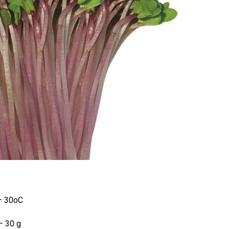
 – 30oC
– 30 g