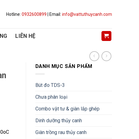
Hotline:
0932600899
| Email:
info@vattuthuycanh.com
ỤNG
LIÊN HỆ
DANH MỤC SẢN PHẨM
an
Bút đo TDS-3
Chưa phân loại
Combo vật tư & giàn lắp ghép
Dinh dưỡng thủy canh
 30oC
Giàn trồng rau thủy canh