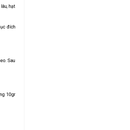
lâu, hạt
Mục đích
ieo. Sau
ảng 10gr