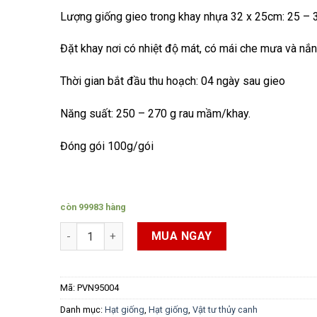
Lượng giống gieo trong khay nhựa 32 x 25cm: 25 – 
Đặt khay nơi có nhiệt độ mát, có mái che mưa và nắ
Thời gian bắt đầu thu hoạch: 04 ngày sau gieo
Năng suất: 250 – 270 g rau mầm/khay.
Đóng gói 100g/gói
còn 99983 hàng
Hạt giống rau mầm Tân Tây Lan Trang Nông số lượn
MUA NGAY
Mã:
PVN95004
Danh mục:
Hạt giống
,
Hạt giống
,
Vật tư thủy canh