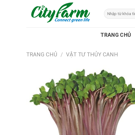
Skip
to
Tìm
kiếm:
content
TRANG CHỦ
TRANG CHỦ
/
VẬT TƯ THỦY CANH