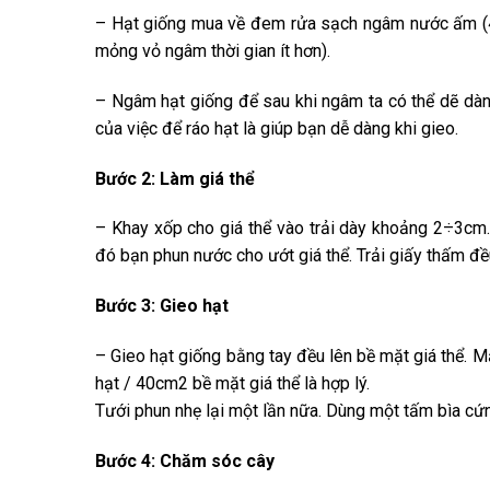
– Hạt giống mua về đem rửa sạch ngâm nước ấm (45÷
mỏng vỏ ngâm thời gian ít hơn).
– Ngâm hạt giống để sau khi ngâm ta có thể dẽ dàng
của việc để ráo hạt là giúp bạn dễ dàng khi gieo.
Bước 2: Làm giá thể
– Khay xốp cho giá thể vào trải dày khoảng 2÷3cm.
đó bạn phun nước cho ướt giá thể. Trải giấy thấm đều
Bước 3: Gieo hạt
– Gieo hạt giống bằng tay đều lên bề mặt giá thể. M
hạt / 40cm2 bề mặt giá thể là hợp lý.
Tưới phun nhẹ lại một lần nữa. Dùng một tấm bìa cứn
Bước 4: Chăm sóc cây