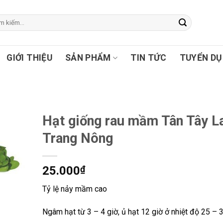
GIỚI THIỆU
SẢN PHẨM
TIN TỨC
TUYỂN D
Hạt giống rau mầm Tân Tây L
Trang Nông
25.000
₫
Tỷ lệ nảy mầm cao
Ngâm hạt từ 3 – 4 giờ, ủ hạt 12 giờ ở nhiệt độ 25 –