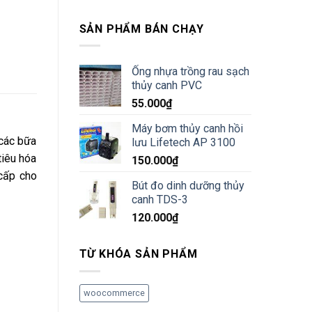
SẢN PHẨM BÁN CHẠY
Ống nhựa trồng rau sạch
thủy canh PVC
55.000
₫
Máy bơm thủy canh hồi
 các bữa
lưu Lifetech AP 3100
tiêu hóa
150.000
₫
cấp cho
Bút đo dinh dưỡng thủy
canh TDS-3
120.000
₫
TỪ KHÓA SẢN PHẨM
woocommerce