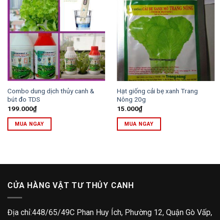
Combo dung dịch thủy canh &
Hạt giống cải bẹ xanh Trang
bút đo TDS
Nông 20g
199.000
₫
15.000
₫
MUA NGAY
MUA NGAY
CỬA HÀNG VẬT TƯ THỦY CANH
Địa chỉ:448/65/49C Phan Huy Ích, Phường 12, Quận Gò Vấp,