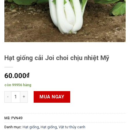
Hạt giống cải Joi choi chịu nhiệt Mỹ
60.000
₫
còn 99956 hàng
Hạt giống cải Joi choi chịu nhiệt Mỹ số lượng
MUA NGAY
Mã:
PVN49
Danh mục:
Hạt giống
,
Hạt giống
,
Vật tư thủy canh