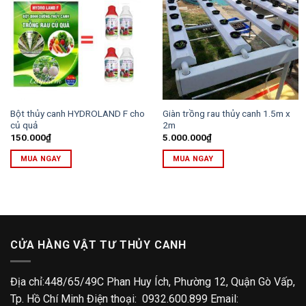
Bột thủy canh HYDROLAND F cho
Giàn trồng rau thủy canh 1.5m x
củ quả
2m
150.000
₫
5.000.000
₫
MUA NGAY
MUA NGAY
CỬA HÀNG VẬT TƯ THỦY CANH
Địa chỉ:448/65/49C Phan Huy Ích, Phường 12, Quận Gò Vấp,
Tp. Hồ Chí Minh Điện thoại: 0932.600.899 Email: