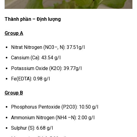
Thành phần – Định lượng
Group A
Nitrat Nitrogen (NO3–, N): 37.51g/l
Cansium (Ca): 43.54 g/l
Potassium Oxide (K2O): 39.77g/l
Fe(EDTA): 0.98 g/l
Group B
Phosphorus Pentoxide (P2O3): 10.50 g/l
Ammonium Nitrogen (NH4 –N): 2.00 g/l
Sulphur (S): 6.68 g/l