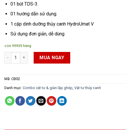
01 bút TDS-3.
01 hướng dẫn sử dụng.
1 cặp dinh dưỡng thủy canh HydroUmat V
Sử dụng đơn giản, dễ dùng
còn 99939 hàng
Combo dung dịch thủy canh & bút đo TDS số lượng
MUA NGAY
Mã:
CB02
Danh mục:
Combo vật tư & giàn lắp ghép
,
Vật tư thủy canh