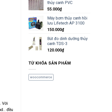
thủy canh PVC
55.000
₫
Máy bơm thủy canh hồi
lưu Lifetech AP 3100
150.000
₫
Bút đo dinh dưỡng thủy
canh TDS-3
120.000
₫
TỪ KHÓA SẢN PHẨM
woocommerce
. Với
lad… đều