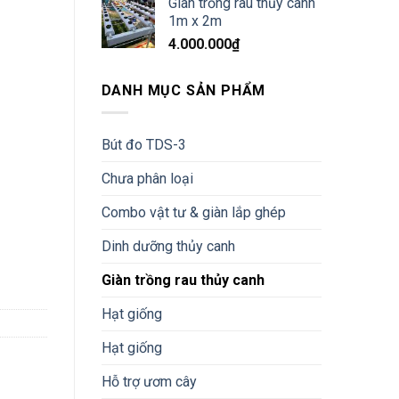
Giàn trồng rau thủy canh
1m x 2m
4.000.000
₫
DANH MỤC SẢN PHẨM
Bút đo TDS-3
Chưa phân loại
Combo vật tư & giàn lắp ghép
Dinh dưỡng thủy canh
Giàn trồng rau thủy canh
Hạt giống
Hạt giống
Hỗ trợ ươm cây