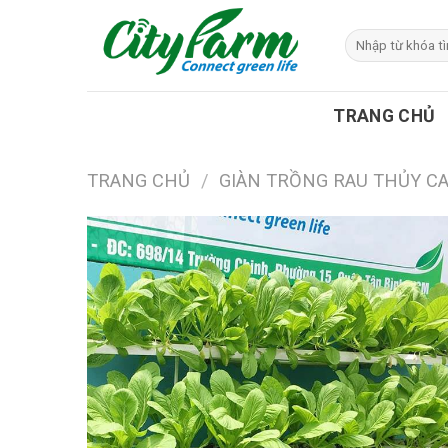
Skip
to
Tìm
kiếm:
content
TRANG CHỦ
TRANG CHỦ
/
GIÀN TRỒNG RAU THỦY C