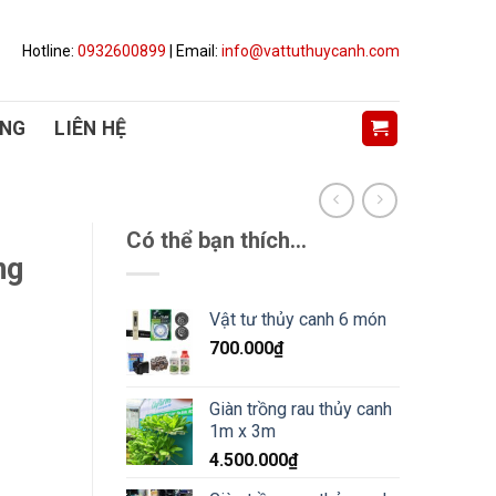
Hotline:
0932600899
| Email:
info@vattuthuycanh.com
ỤNG
LIÊN HỆ
Có thể bạn thích…
ng
Vật tư thủy canh 6 món
700.000
₫
Giàn trồng rau thủy canh
1m x 3m
4.500.000
₫