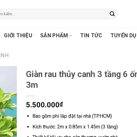
GIỚI THIỆU
SẢN PHẨM
TIN TỨC
TUYỂN D
ANH
Giàn rau thủy canh 3 tầng 6 ố
3m
5.500.000
₫
Bao gồm phí lắp đặt tại nhà (TP.HCM)
Kích thước: 2m x 0.85m x 1.45m (3 tầng)