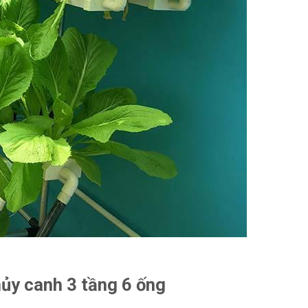
thủy canh 3 tầng 6 ống