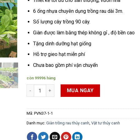
Thiết kế tối ưu cho sân thượng, vườn nhà
6 ống nhựa chuyên dụng trồng rau dài 3m.
Số lượng cây trồng 90 cây.
Giàn được làm bằng thép không gỉ , độ bền cao
Tặng dinh dưỡng hạt giống
Hỗ trợ gieo hạt miễn phí
Chưa bao gồm phí vận chuyển
còn 99996 hàng
Giàn rau thủy canh 3 tầng 6 ống 3m số lượng
MUA NGAY
Mã:
PVN37-1-1
Danh mục:
Giàn trồng rau thủy canh
,
Vật tư thủy canh