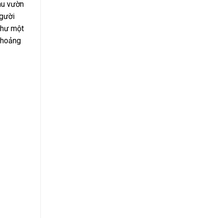
hu vườn
người
 như một
 khoảng